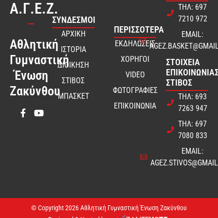
Α.Γ.Ε.Ζ.
ΤΗΛ: 697
7210 972
ΣΎΝΔΕΣΜΟΙ
ΠΕΡΙΣΣΟΤΕΡΑ
ΑΡΧΙΚΗ
EMAIL:
Αθλητική
ΕΚΔΗΛΩΣΕΙΣ
AGEZ.BASKET@GMAI
ΙΣΤΟΡΙΑ
Γυμναστική
ΧΟΡΗΓΟΙ
ΣΤΟΙΧΕΊΑ
ΔΙΟΙΚΗΣΗ
ΕΠΙΚΟΙΝΩΝΊΑΣ
Ένωση
VIDEO
ΣΤΙΒΟΣ
ΣΤΊΒΟΣ
Ζακύνθου
ΦΩΤΟΓΡΑΦΙΕΣ
ΜΠΑΣΚΕΤ
ΤΗΛ: 693
ΕΠΙΚΟΙΝΩΝΙΑ
7263 947
ΤΗΛ: 697
7080 833
EMAIL:
AGEZ.STIVOS@GMAI
© Copyright 2026 Αθλητική Γυμναστική Ένωση Ζακύνθου