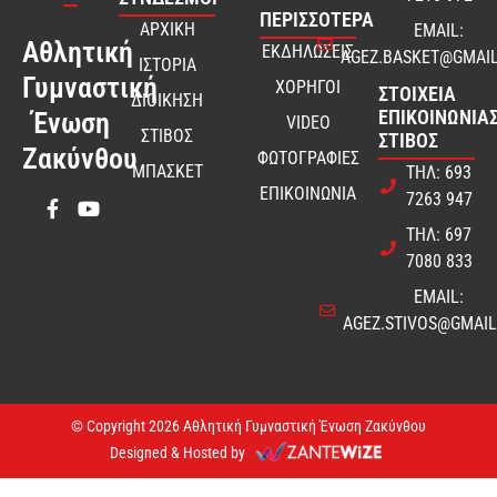
ΠΕΡΙΣΣΟΤΕΡΑ
ΑΡΧΙΚΗ
EMAIL:
Αθλητική
ΕΚΔΗΛΩΣΕΙΣ
AGEZ.BASKET@GMAI
ΙΣΤΟΡΙΑ
Γυμναστική
ΧΟΡΗΓΟΙ
ΣΤΟΙΧΕΊΑ
ΔΙΟΙΚΗΣΗ
ΕΠΙΚΟΙΝΩΝΊΑΣ
Ένωση
VIDEO
ΣΤΙΒΟΣ
ΣΤΊΒΟΣ
Ζακύνθου
ΦΩΤΟΓΡΑΦΙΕΣ
ΜΠΑΣΚΕΤ
ΤΗΛ: 693
ΕΠΙΚΟΙΝΩΝΙΑ
7263 947
ΤΗΛ: 697
7080 833
EMAIL:
AGEZ.STIVOS@GMAI
© Copyright 2026 Αθλητική Γυμναστική Ένωση Ζακύνθου
Designed & Hosted by