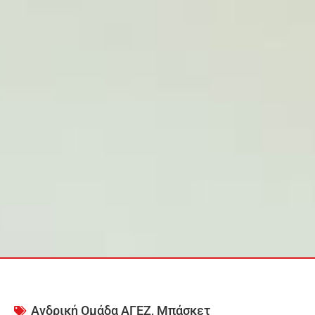
Ανδρική Ομάδα ΑΓΕΖ
,
Μπάσκετ