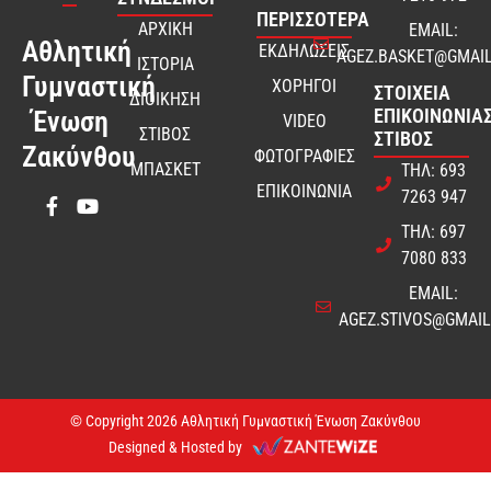
ΠΕΡΙΣΣΟΤΕΡΑ
ΑΡΧΙΚΗ
EMAIL:
Αθλητική
ΕΚΔΗΛΩΣΕΙΣ
AGEZ.BASKET@GMAI
ΙΣΤΟΡΙΑ
Γυμναστική
ΧΟΡΗΓΟΙ
ΣΤΟΙΧΕΊΑ
ΔΙΟΙΚΗΣΗ
ΕΠΙΚΟΙΝΩΝΊΑΣ
Ένωση
VIDEO
ΣΤΙΒΟΣ
ΣΤΊΒΟΣ
Ζακύνθου
ΦΩΤΟΓΡΑΦΙΕΣ
ΜΠΑΣΚΕΤ
ΤΗΛ: 693
ΕΠΙΚΟΙΝΩΝΙΑ
7263 947
ΤΗΛ: 697
7080 833
EMAIL:
AGEZ.STIVOS@GMAI
© Copyright 2026 Αθλητική Γυμναστική Ένωση Ζακύνθου
Designed & Hosted by