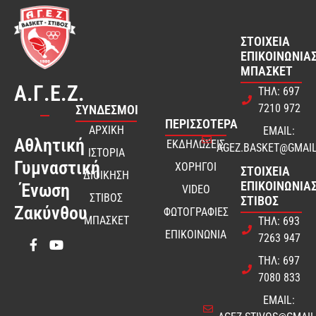
ΣΤΟΙΧΕΊΑ
ΕΠΙΚΟΙΝΩΝΊΑΣ
ΜΠΆΣΚΕΤ
Α.Γ.Ε.Ζ.
ΤΗΛ: 697
7210 972
ΣΎΝΔΕΣΜΟΙ
ΠΕΡΙΣΣΟΤΕΡΑ
ΑΡΧΙΚΗ
EMAIL:
Αθλητική
ΕΚΔΗΛΩΣΕΙΣ
AGEZ.BASKET@GMAI
ΙΣΤΟΡΙΑ
Γυμναστική
ΧΟΡΗΓΟΙ
ΣΤΟΙΧΕΊΑ
ΔΙΟΙΚΗΣΗ
ΕΠΙΚΟΙΝΩΝΊΑΣ
Ένωση
VIDEO
ΣΤΙΒΟΣ
ΣΤΊΒΟΣ
Ζακύνθου
ΦΩΤΟΓΡΑΦΙΕΣ
ΜΠΑΣΚΕΤ
ΤΗΛ: 693
ΕΠΙΚΟΙΝΩΝΙΑ
7263 947
ΤΗΛ: 697
7080 833
EMAIL: