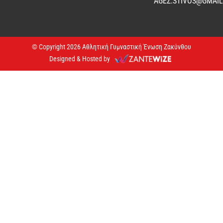
AGEZ.STIVOS@GMAI
© Copyright 2026 Αθλητική Γυμναστική Ένωση Ζακύνθου
Designed & Hosted by