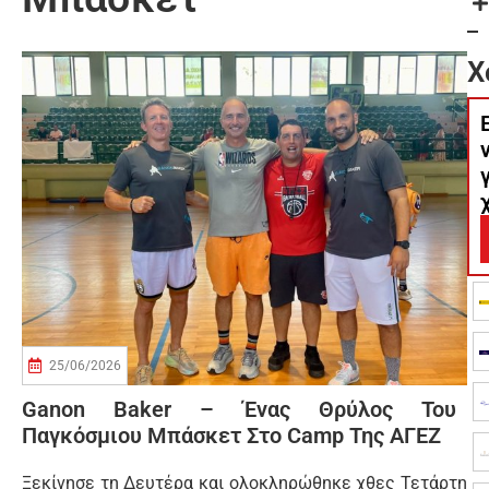
Χ
25/06/2026
Ganon Baker – Ένας Θρύλος Του
Παγκόσμιου Μπάσκετ Στο Camp Της ΑΓΕΖ
Ξεκίνησε τη Δευτέρα και ολοκληρώθηκε χθες Τετάρτη