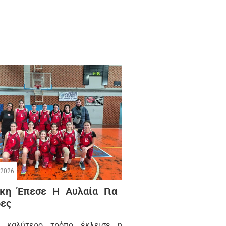
/2026
κη Έπεσε Η Αυλαία Για
δες
 καλύτερο τρόπο έκλεισε η