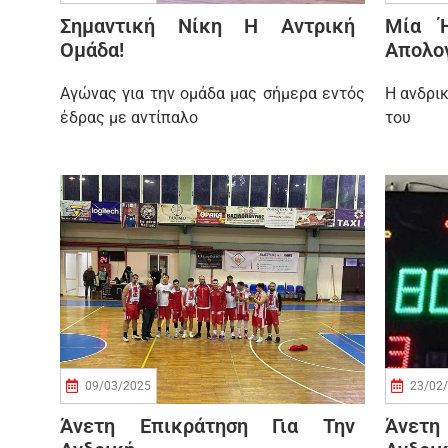
Σημαντική Νίκη Η Αντρική
Μία 
Ομάδα!
Απολογ
Αγώνας για την ομάδα μας σήμερα εντός
Η ανδρικ
έδρας με αντίπαλο
του
09/03/2025
23/02
Άνετη Επικράτηση Για Την
Άνετη