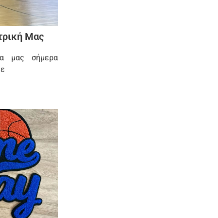
ντρική Μας
δα μας σήμερα
με