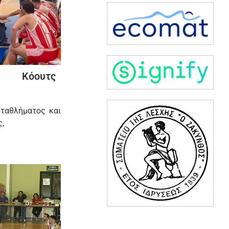
υ Κόουτς
ταθλήματος και
ς,