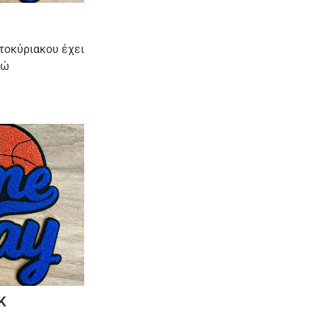
τοκύριακου έχει
νώ
Κ