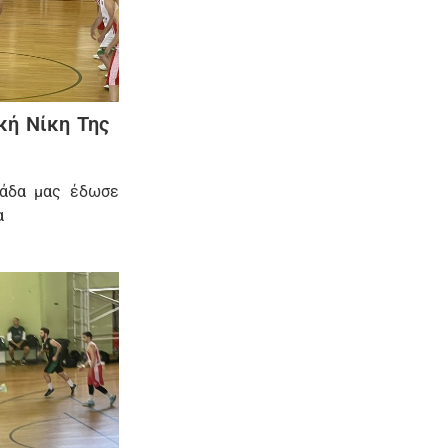
κή Νίκη Της
μάδα μας έδωσε
α