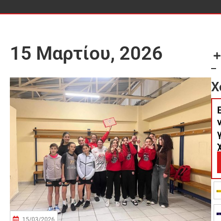
15 Μαρτίου, 2026
Χ
15/03/2026