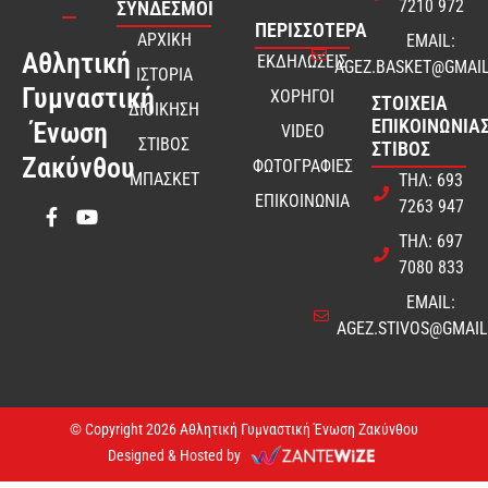
7210 972
ΣΎΝΔΕΣΜΟΙ
ΠΕΡΙΣΣΟΤΕΡΑ
ΑΡΧΙΚΗ
EMAIL:
Αθλητική
ΕΚΔΗΛΩΣΕΙΣ
AGEZ.BASKET@GMAI
ΙΣΤΟΡΙΑ
Γυμναστική
ΧΟΡΗΓΟΙ
ΣΤΟΙΧΕΊΑ
ΔΙΟΙΚΗΣΗ
ΕΠΙΚΟΙΝΩΝΊΑΣ
Ένωση
VIDEO
ΣΤΙΒΟΣ
ΣΤΊΒΟΣ
Ζακύνθου
ΦΩΤΟΓΡΑΦΙΕΣ
ΜΠΑΣΚΕΤ
ΤΗΛ: 693
ΕΠΙΚΟΙΝΩΝΙΑ
7263 947
ΤΗΛ: 697
7080 833
EMAIL:
AGEZ.STIVOS@GMAI
© Copyright 2026 Αθλητική Γυμναστική Ένωση Ζακύνθου
Designed & Hosted by