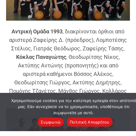
Αντρική Ομάδα 1993
, διακρίνονται όρθιοι από
αριστερά Ζαφείρης Δ. (πρόεδρος), Λομποτέσης
Στέλιος, Γιατράς Θεόδωρος, Ζαφείρης Τάσης,
Κόκλας Παναγιώτης
, Θεοδωρίτσης Νίκος,
Ακτύπης Αντώνης (προπονητής) και από
αριστερά καθήμενοι Βόσσος Αλέκος,
Θεοδωρίτσης Γιώργος, Ακτύπης Δημήτρης,
Πομόνης Τζανέτος, Μάνθος Γιώργος, Κολλάρος
Νίκος.
Χρησιμοποιούμε cookies για την καλύτερη εμπειρία στον ιστότοπ
μας. Εάν συνεχίσετε να το χρησιμοποιείτε, υποθέτουμε ότι
συμφωνείτε με αυτό.
Συμφωνώ
Πολιτική Απορρήτου