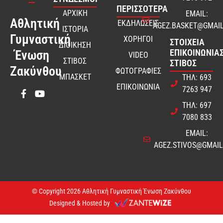
ΠΕΡΙΣΣΟΤΕΡΑ
ΑΡΧΙΚΗ
EMAIL:
Αθλητική
ΕΚΔΗΛΩΣΕΙΣ
AGEZ.BASKET@GMAI
ΙΣΤΟΡΙΑ
Γυμναστική
ΧΟΡΗΓΟΙ
ΣΤΟΙΧΕΊΑ
ΔΙΟΙΚΗΣΗ
ΕΠΙΚΟΙΝΩΝΊΑΣ
Ένωση
VIDEO
ΣΤΙΒΟΣ
ΣΤΊΒΟΣ
Ζακύνθου
ΦΩΤΟΓΡΑΦΙΕΣ
ΜΠΑΣΚΕΤ
ΤΗΛ: 693
ΕΠΙΚΟΙΝΩΝΙΑ
7263 947
ΤΗΛ: 697
7080 833
EMAIL:
AGEZ.STIVOS@GMAI
© Copyright 2026 Αθλητική Γυμναστική Ένωση Ζακύνθου
Designed & Hosted by