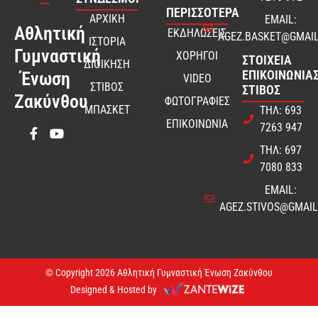
ΠΕΡΙΣΣΟΤΕΡΑ
ΑΡΧΙΚΗ
EMAIL:
Αθλητική
ΕΚΔΗΛΩΣΕΙΣ
AGEZ.BASKET@GMAI
ΙΣΤΟΡΙΑ
Γυμναστική
ΧΟΡΗΓΟΙ
ΣΤΟΙΧΕΊΑ
ΔΙΟΙΚΗΣΗ
ΕΠΙΚΟΙΝΩΝΊΑΣ
Ένωση
VIDEO
ΣΤΙΒΟΣ
ΣΤΊΒΟΣ
Ζακύνθου
ΦΩΤΟΓΡΑΦΙΕΣ
ΜΠΑΣΚΕΤ
ΤΗΛ: 693
ΕΠΙΚΟΙΝΩΝΙΑ
7263 947
ΤΗΛ: 697
7080 833
EMAIL:
AGEZ.STIVOS@GMAI
© Copyright 2026 Αθλητική Γυμναστική Ένωση Ζακύνθου
Designed & Hosted by