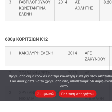
3
ΓΑΒΡΙΛΟΠΟΥΛΟΥ
2014
ΑΣ
8.20
ΚΩΝΣΤΑΝΤΙΝΑ
ΑΘΛΗΤΗΣ
ΕΛΕΝΗ
600μ ΚΟΡΙΤΣΙΩΝ Κ12
1
ΚΑΚΟΛΥΡΗ ΕΛΕΝΗ
2014
ΑΓΕ
ΖΑΚΥΝΘΟΥ
2
ΤΖΑΒΑΝΗ ΑΡΕΤΗ
2013
ΑΕ
Χρησιμοποιούμε cookies για την καλύτερη εμπειρία στον ιστότοπό
ΛΕΧΑΙΝΩΝ
Εάν συνεχίσετε να το χρησιμοποιείτε, υποθέτουμε ότι συμφωνεί
αυτό.
3
ΧΡΥΣΑΝΘΑΚΟΠΟΥΛΟΥ
2014
ΓΣ
Συμφωνώ
Πολιτική Απορρήτου
ΝΙΚΟΛΙΑ
ΑΠΟΛΛΩΝ
ΠΥΡΓΟΥ