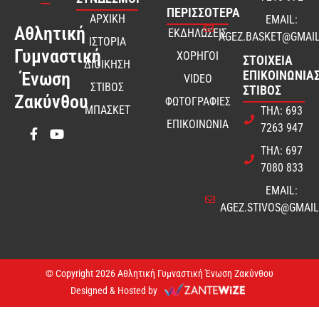
ΠΕΡΙΣΣΟΤΕΡΑ
ΑΡΧΙΚΗ
EMAIL:
Αθλητική
ΕΚΔΗΛΩΣΕΙΣ
AGEZ.BASKET@GMAI
ΙΣΤΟΡΙΑ
Γυμναστική
ΧΟΡΗΓΟΙ
ΣΤΟΙΧΕΊΑ
ΔΙΟΙΚΗΣΗ
ΕΠΙΚΟΙΝΩΝΊΑΣ
Ένωση
VIDEO
ΣΤΙΒΟΣ
ΣΤΊΒΟΣ
Ζακύνθου
ΦΩΤΟΓΡΑΦΙΕΣ
ΜΠΑΣΚΕΤ
ΤΗΛ: 693
ΕΠΙΚΟΙΝΩΝΙΑ
7263 947
ΤΗΛ: 697
7080 833
EMAIL:
AGEZ.STIVOS@GMAI
© Copyright 2026 Αθλητική Γυμναστική Ένωση Ζακύνθου
Designed & Hosted by