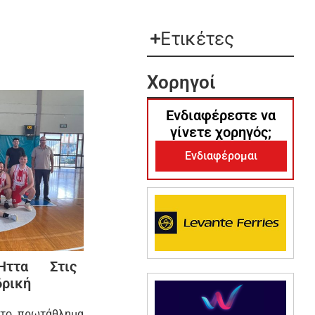
Ετικέτες
Χορηγοί
Ενδιαφέρεστε να
γίνετε χορηγός;
Ενδιαφέρομαι
ττα Στις
δρική
 το πρωτάθλημα