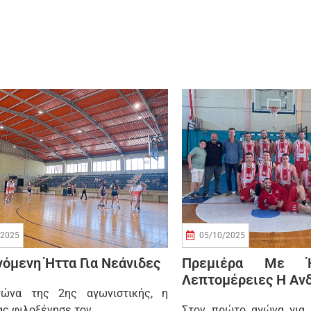
/2025
05/10/2025
όμενη Ήττα Για Νεάνιδες
Πρεμιέρα Με Ή
Λεπτομέρειες Η Αν
γώνα της 2ης αγωνιστικής, η
ας φιλοξένησε τον
Στον πρώτο αγώνα για