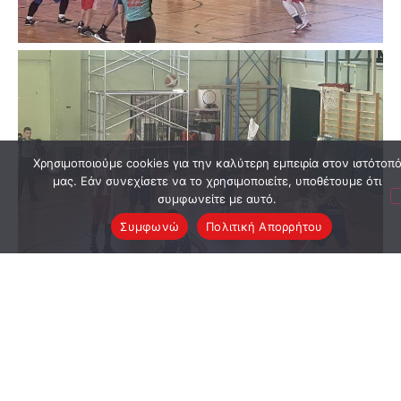
Χρησιμοποιούμε cookies για την καλύτερη εμπειρία στον ιστότοπ
μας. Εάν συνεχίσετε να το χρησιμοποιείτε, υποθέτουμε ότι
συμφωνείτε με αυτό.
Συμφωνώ
Πολιτική Απορρήτου
Μοιραστείτε το
ΠΡΟΗΓΟΎΜΕΝΟ
ΕΠΌΜΕΝΟ