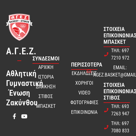
ΣΤΟΙΧΕΊΑ
ΕΠΙΚΟΙΝΩΝΊΑΣ
ΜΠΆΣΚΕΤ
Α.Γ.Ε.Ζ.
ΤΗΛ: 697
7210 972
ΣΎΝΔΕΣΜΟΙ
ΠΕΡΙΣΣΟΤΕΡΑ
ΑΡΧΙΚΗ
EMAIL:
Αθλητική
ΕΚΔΗΛΩΣΕΙΣ
AGEZ.BASKET@GMAI
ΙΣΤΟΡΙΑ
Γυμναστική
ΧΟΡΗΓΟΙ
ΣΤΟΙΧΕΊΑ
ΔΙΟΙΚΗΣΗ
ΕΠΙΚΟΙΝΩΝΊΑΣ
Ένωση
VIDEO
ΣΤΙΒΟΣ
ΣΤΊΒΟΣ
Ζακύνθου
ΦΩΤΟΓΡΑΦΙΕΣ
ΜΠΑΣΚΕΤ
ΤΗΛ: 693
ΕΠΙΚΟΙΝΩΝΙΑ
7263 947
ΤΗΛ: 697
7080 833