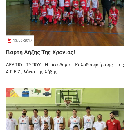
13/06/2017
Γιορτή Λήξης Της Χρονιάς!
ΔΕΛΤΙΟ ΤΥΠΟΥ Η Ακαδημία Καλαθοσφαίρισης της
Α.Γ.Ε.Ζ., λόγω της λήξης