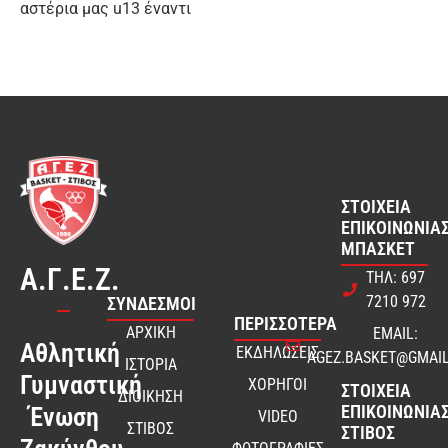
αστέρια μας u13 έναντι
ΣΤΟΙΧΕΊΑ
ΕΠΙΚΟΙΝΩΝΊΑΣ
ΜΠΆΣΚΕΤ
Α.Γ.Ε.Ζ.
ΤΗΛ: 697
7210 972
ΣΎΝΔΕΣΜΟΙ
ΠΕΡΙΣΣΟΤΕΡΑ
ΑΡΧΙΚΗ
EMAIL:
Αθλητική
ΕΚΔΗΛΩΣΕΙΣ
AGEZ.BASKET@GMAI
ΙΣΤΟΡΙΑ
Γυμναστική
ΧΟΡΗΓΟΙ
ΣΤΟΙΧΕΊΑ
ΔΙΟΙΚΗΣΗ
ΕΠΙΚΟΙΝΩΝΊΑΣ
Ένωση
VIDEO
ΣΤΙΒΟΣ
ΣΤΊΒΟΣ