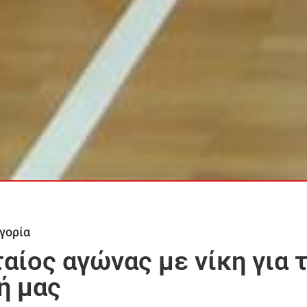
γορία
αίος αγώνας με νίκη για 
ή μας