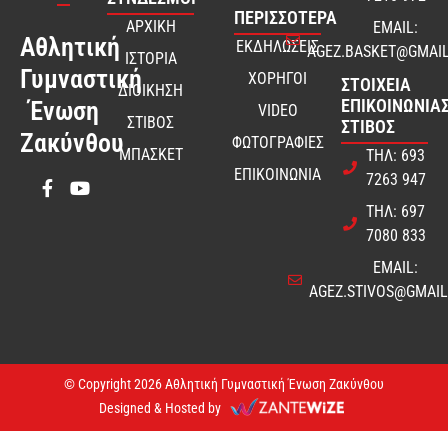
ΠΕΡΙΣΣΟΤΕΡΑ
ΑΡΧΙΚΗ
EMAIL:
Αθλητική
ΕΚΔΗΛΩΣΕΙΣ
AGEZ.BASKET@GMAI
ΙΣΤΟΡΙΑ
Γυμναστική
ΧΟΡΗΓΟΙ
ΣΤΟΙΧΕΊΑ
ΔΙΟΙΚΗΣΗ
ΕΠΙΚΟΙΝΩΝΊΑΣ
Ένωση
VIDEO
ΣΤΙΒΟΣ
ΣΤΊΒΟΣ
Ζακύνθου
ΦΩΤΟΓΡΑΦΙΕΣ
ΜΠΑΣΚΕΤ
ΤΗΛ: 693
ΕΠΙΚΟΙΝΩΝΙΑ
7263 947
ΤΗΛ: 697
7080 833
EMAIL:
AGEZ.STIVOS@GMAI
© Copyright 2026 Αθλητική Γυμναστική Ένωση Ζακύνθου
Designed & Hosted by