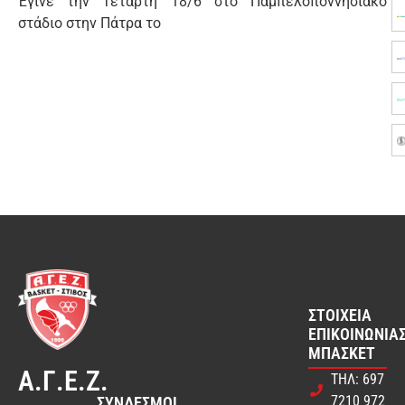
Έγινε την Τετάρτη 18/6 στο Παμπελοποννησιακό
στάδιο στην Πάτρα το
ΣΤΟΙΧΕΊΑ
ΕΠΙΚΟΙΝΩΝΊΑΣ
ΜΠΆΣΚΕΤ
Α.Γ.Ε.Ζ.
ΤΗΛ: 697
7210 972
ΣΎΝΔΕΣΜΟΙ