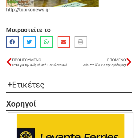
http://topikonews.gr
Μοιραστείτε το
ΠΡΟΗΓΟΎΜΕΝΟ
ΕΠΌΜΕΝΟ
Ήττα για την ανδρική από Πανωλενειακό
Δύο στα δύο για την ομάδα μας!
Ετικέτες
Χορηγοί