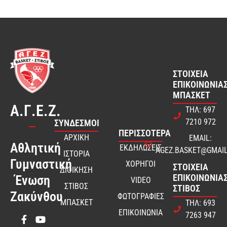
ΣΤΟΙΧΕΊΑ
ΕΠΙΚΟΙΝΩΝΊΑΣ
ΜΠΆΣΚΕΤ
Α.Γ.Ε.Ζ.
ΤΗΛ: 697
7210 972
ΣΎΝΔΕΣΜΟΙ
ΠΕΡΙΣΣΟΤΕΡΑ
ΑΡΧΙΚΗ
EMAIL:
Αθλητική
ΕΚΔΗΛΩΣΕΙΣ
AGEZ.BASKET@GMAI
ΙΣΤΟΡΙΑ
Γυμναστική
ΧΟΡΗΓΟΙ
ΣΤΟΙΧΕΊΑ
ΔΙΟΙΚΗΣΗ
ΕΠΙΚΟΙΝΩΝΊΑΣ
Ένωση
VIDEO
ΣΤΙΒΟΣ
ΣΤΊΒΟΣ
Ζακύνθου
ΦΩΤΟΓΡΑΦΙΕΣ
ΜΠΑΣΚΕΤ
ΤΗΛ: 693
ΕΠΙΚΟΙΝΩΝΙΑ
7263 947