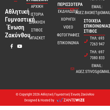
ΠΕΡΙΣΣΟΤΕΡΑ
ΑΡΧΙΚΗ
EMAIL:
Αθλητική
ΕΚΔΗΛΩΣΕΙΣ
AGEZ.BASKET@GMAI
ΙΣΤΟΡΙΑ
Γυμναστική
ΧΟΡΗΓΟΙ
ΣΤΟΙΧΕΊΑ
ΔΙΟΙΚΗΣΗ
ΕΠΙΚΟΙΝΩΝΊΑΣ
Ένωση
VIDEO
ΣΤΙΒΟΣ
ΣΤΊΒΟΣ
Ζακύνθου
ΦΩΤΟΓΡΑΦΙΕΣ
ΜΠΑΣΚΕΤ
ΤΗΛ: 693
ΕΠΙΚΟΙΝΩΝΙΑ
7263 947
ΤΗΛ: 697
7080 833
EMAIL:
AGEZ.STIVOS@GMAI
© Copyright 2026 Αθλητική Γυμναστική Ένωση Ζακύνθου
Designed & Hosted by