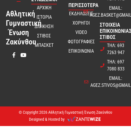
ΠΕΡΙΣΣΟΤΕΡΑ
ΑΡΧΙΚΗ
EMAIL:
Αθλητική
ΕΚΔΗΛΩΣΕΙΣ
AGEZ.BASKET@GMAI
ΙΣΤΟΡΙΑ
Γυμναστική
ΧΟΡΗΓΟΙ
ΣΤΟΙΧΕΊΑ
ΔΙΟΙΚΗΣΗ
ΕΠΙΚΟΙΝΩΝΊΑΣ
Ένωση
VIDEO
ΣΤΙΒΟΣ
ΣΤΊΒΟΣ
Ζακύνθου
ΦΩΤΟΓΡΑΦΙΕΣ
ΜΠΑΣΚΕΤ
ΤΗΛ: 693
ΕΠΙΚΟΙΝΩΝΙΑ
7263 947
ΤΗΛ: 697
7080 833
EMAIL:
AGEZ.STIVOS@GMAI
© Copyright 2026 Αθλητική Γυμναστική Ένωση Ζακύνθου
Designed & Hosted by