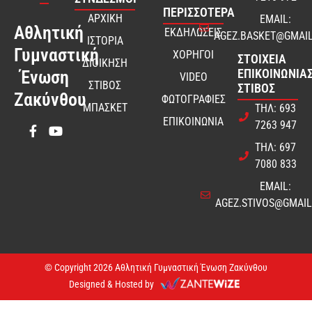
ΠΕΡΙΣΣΟΤΕΡΑ
ΑΡΧΙΚΗ
EMAIL:
Αθλητική
ΕΚΔΗΛΩΣΕΙΣ
AGEZ.BASKET@GMAI
ΙΣΤΟΡΙΑ
Γυμναστική
ΧΟΡΗΓΟΙ
ΣΤΟΙΧΕΊΑ
ΔΙΟΙΚΗΣΗ
ΕΠΙΚΟΙΝΩΝΊΑΣ
Ένωση
VIDEO
ΣΤΙΒΟΣ
ΣΤΊΒΟΣ
Ζακύνθου
ΦΩΤΟΓΡΑΦΙΕΣ
ΜΠΑΣΚΕΤ
ΤΗΛ: 693
ΕΠΙΚΟΙΝΩΝΙΑ
7263 947
ΤΗΛ: 697
7080 833
EMAIL:
AGEZ.STIVOS@GMAI
© Copyright 2026 Αθλητική Γυμναστική Ένωση Ζακύνθου
Designed & Hosted by