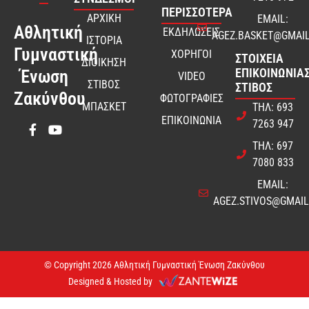
ΠΕΡΙΣΣΟΤΕΡΑ
ΑΡΧΙΚΗ
EMAIL:
Αθλητική
ΕΚΔΗΛΩΣΕΙΣ
AGEZ.BASKET@GMAI
ΙΣΤΟΡΙΑ
Γυμναστική
ΧΟΡΗΓΟΙ
ΣΤΟΙΧΕΊΑ
ΔΙΟΙΚΗΣΗ
ΕΠΙΚΟΙΝΩΝΊΑΣ
Ένωση
VIDEO
ΣΤΙΒΟΣ
ΣΤΊΒΟΣ
Ζακύνθου
ΦΩΤΟΓΡΑΦΙΕΣ
ΜΠΑΣΚΕΤ
ΤΗΛ: 693
ΕΠΙΚΟΙΝΩΝΙΑ
7263 947
ΤΗΛ: 697
7080 833
EMAIL:
AGEZ.STIVOS@GMAI
© Copyright 2026 Αθλητική Γυμναστική Ένωση Ζακύνθου
Designed & Hosted by