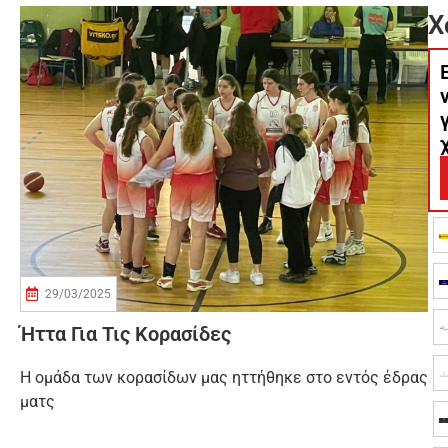
Χ
29/03/2025
Ήττα Για Τις Κορασίδες
Η ομάδα των κορασίδων μας ηττήθηκε στο εντός έδρας
ματς