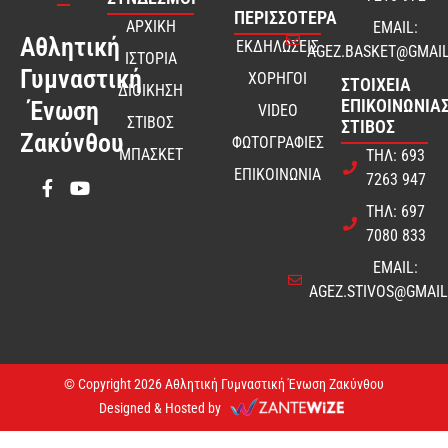
ΠΕΡΙΣΣΟΤΕΡΑ
ΑΡΧΙΚΗ
EMAIL:
Αθλητική
ΕΚΔΗΛΩΣΕΙΣ
AGEZ.BASKET@GMAI
ΙΣΤΟΡΙΑ
Γυμναστική
ΧΟΡΗΓΟΙ
ΣΤΟΙΧΕΊΑ
ΔΙΟΙΚΗΣΗ
ΕΠΙΚΟΙΝΩΝΊΑΣ
Ένωση
VIDEO
ΣΤΙΒΟΣ
ΣΤΊΒΟΣ
Ζακύνθου
ΦΩΤΟΓΡΑΦΙΕΣ
ΜΠΑΣΚΕΤ
ΤΗΛ: 693
ΕΠΙΚΟΙΝΩΝΙΑ
7263 947
ΤΗΛ: 697
7080 833
EMAIL:
AGEZ.STIVOS@GMAI
© Copyright 2026 Αθλητική Γυμναστική Ένωση Ζακύνθου
Designed & Hosted by