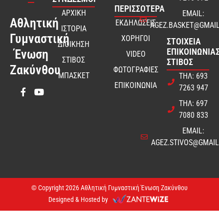
ΠΕΡΙΣΣΟΤΕΡΑ
ΑΡΧΙΚΗ
EMAIL:
Αθλητική
ΕΚΔΗΛΩΣΕΙΣ
AGEZ.BASKET@GMAI
ΙΣΤΟΡΙΑ
Γυμναστική
ΧΟΡΗΓΟΙ
ΣΤΟΙΧΕΊΑ
ΔΙΟΙΚΗΣΗ
ΕΠΙΚΟΙΝΩΝΊΑΣ
Ένωση
VIDEO
ΣΤΙΒΟΣ
ΣΤΊΒΟΣ
Ζακύνθου
ΦΩΤΟΓΡΑΦΙΕΣ
ΜΠΑΣΚΕΤ
ΤΗΛ: 693
ΕΠΙΚΟΙΝΩΝΙΑ
7263 947
ΤΗΛ: 697
7080 833
EMAIL:
AGEZ.STIVOS@GMAI
© Copyright 2026 Αθλητική Γυμναστική Ένωση Ζακύνθου
Designed & Hosted by