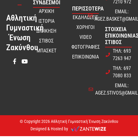
7210 972
ΣΎΝΔΕΣΜΟΙ
ΠΕΡΙΣΣΟΤΕΡΑ
ΑΡΧΙΚΗ
EMAIL:
Αθλητική
ΕΚΔΗΛΩΣΕΙΣ
AGEZ.BASKET@GMAI
ΙΣΤΟΡΙΑ
Γυμναστική
ΧΟΡΗΓΟΙ
ΣΤΟΙΧΕΊΑ
ΔΙΟΙΚΗΣΗ
ΕΠΙΚΟΙΝΩΝΊΑΣ
Ένωση
VIDEO
ΣΤΙΒΟΣ
ΣΤΊΒΟΣ
Ζακύνθου
ΦΩΤΟΓΡΑΦΙΕΣ
ΜΠΑΣΚΕΤ
ΤΗΛ: 693
ΕΠΙΚΟΙΝΩΝΙΑ
7263 947
ΤΗΛ: 697
7080 833
EMAIL:
AGEZ.STIVOS@GMAI
© Copyright 2026 Αθλητική Γυμναστική Ένωση Ζακύνθου
Designed & Hosted by