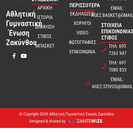
ΠΕΡΙΣΣΟΤΕΡΑ
ΑΡΧΙΚΗ
EMAIL:
Αθλητική
ΕΚΔΗΛΩΣΕΙΣ
AGEZ.BASKET@GMAI
ΙΣΤΟΡΙΑ
Γυμναστική
ΧΟΡΗΓΟΙ
ΣΤΟΙΧΕΊΑ
ΔΙΟΙΚΗΣΗ
ΕΠΙΚΟΙΝΩΝΊΑΣ
Ένωση
VIDEO
ΣΤΙΒΟΣ
ΣΤΊΒΟΣ
Ζακύνθου
ΦΩΤΟΓΡΑΦΙΕΣ
ΜΠΑΣΚΕΤ
ΤΗΛ: 693
ΕΠΙΚΟΙΝΩΝΙΑ
7263 947
ΤΗΛ: 697
7080 833
EMAIL:
AGEZ.STIVOS@GMAI
© Copyright 2026 Αθλητική Γυμναστική Ένωση Ζακύνθου
Designed & Hosted by