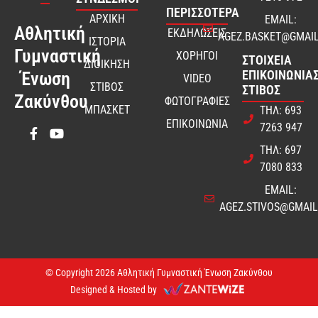
ΠΕΡΙΣΣΟΤΕΡΑ
ΑΡΧΙΚΗ
EMAIL:
Αθλητική
ΕΚΔΗΛΩΣΕΙΣ
AGEZ.BASKET@GMAI
ΙΣΤΟΡΙΑ
Γυμναστική
ΧΟΡΗΓΟΙ
ΣΤΟΙΧΕΊΑ
ΔΙΟΙΚΗΣΗ
ΕΠΙΚΟΙΝΩΝΊΑΣ
Ένωση
VIDEO
ΣΤΙΒΟΣ
ΣΤΊΒΟΣ
Ζακύνθου
ΦΩΤΟΓΡΑΦΙΕΣ
ΜΠΑΣΚΕΤ
ΤΗΛ: 693
ΕΠΙΚΟΙΝΩΝΙΑ
7263 947
ΤΗΛ: 697
7080 833
EMAIL:
AGEZ.STIVOS@GMAI
© Copyright 2026 Αθλητική Γυμναστική Ένωση Ζακύνθου
Designed & Hosted by