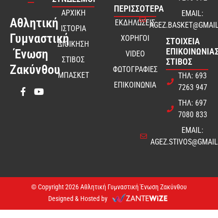
ΠΕΡΙΣΣΟΤΕΡΑ
ΑΡΧΙΚΗ
EMAIL:
Αθλητική
ΕΚΔΗΛΩΣΕΙΣ
AGEZ.BASKET@GMAI
ΙΣΤΟΡΙΑ
Γυμναστική
ΧΟΡΗΓΟΙ
ΣΤΟΙΧΕΊΑ
ΔΙΟΙΚΗΣΗ
ΕΠΙΚΟΙΝΩΝΊΑΣ
Ένωση
VIDEO
ΣΤΙΒΟΣ
ΣΤΊΒΟΣ
Ζακύνθου
ΦΩΤΟΓΡΑΦΙΕΣ
ΜΠΑΣΚΕΤ
ΤΗΛ: 693
ΕΠΙΚΟΙΝΩΝΙΑ
7263 947
ΤΗΛ: 697
7080 833
EMAIL:
AGEZ.STIVOS@GMAI
© Copyright 2026 Αθλητική Γυμναστική Ένωση Ζακύνθου
Designed & Hosted by