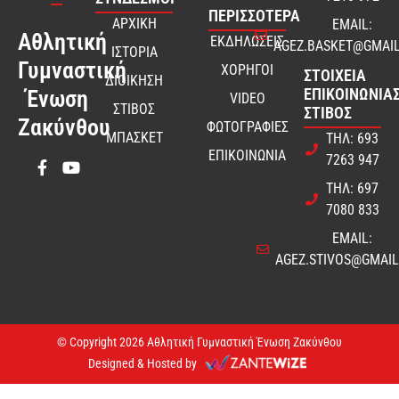
ΠΕΡΙΣΣΟΤΕΡΑ
ΑΡΧΙΚΗ
EMAIL:
Αθλητική
ΕΚΔΗΛΩΣΕΙΣ
AGEZ.BASKET@GMAI
ΙΣΤΟΡΙΑ
Γυμναστική
ΧΟΡΗΓΟΙ
ΣΤΟΙΧΕΊΑ
ΔΙΟΙΚΗΣΗ
ΕΠΙΚΟΙΝΩΝΊΑΣ
Ένωση
VIDEO
ΣΤΙΒΟΣ
ΣΤΊΒΟΣ
Ζακύνθου
ΦΩΤΟΓΡΑΦΙΕΣ
ΜΠΑΣΚΕΤ
ΤΗΛ: 693
ΕΠΙΚΟΙΝΩΝΙΑ
7263 947
ΤΗΛ: 697
7080 833
EMAIL:
AGEZ.STIVOS@GMAI
© Copyright 2026 Αθλητική Γυμναστική Ένωση Ζακύνθου
Designed & Hosted by