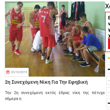
Χ
05/10/2019
2η Συνεχόμενη Νίκη Για Την Εφηβική
Την 2η συνεχόμενη εκτός έδρας νίκη της πέτυχε
σήμερα η