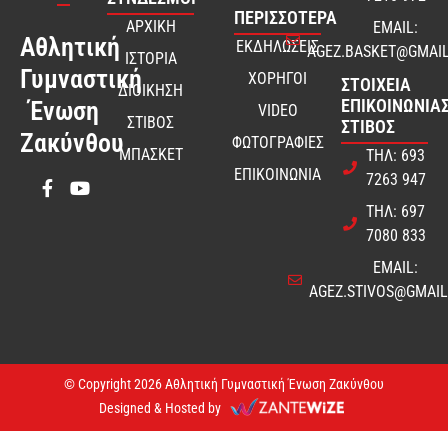
ΠΕΡΙΣΣΟΤΕΡΑ
ΑΡΧΙΚΗ
EMAIL:
Αθλητική
ΕΚΔΗΛΩΣΕΙΣ
AGEZ.BASKET@GMAI
ΙΣΤΟΡΙΑ
Γυμναστική
ΧΟΡΗΓΟΙ
ΣΤΟΙΧΕΊΑ
ΔΙΟΙΚΗΣΗ
ΕΠΙΚΟΙΝΩΝΊΑΣ
Ένωση
VIDEO
ΣΤΙΒΟΣ
ΣΤΊΒΟΣ
Ζακύνθου
ΦΩΤΟΓΡΑΦΙΕΣ
ΜΠΑΣΚΕΤ
ΤΗΛ: 693
ΕΠΙΚΟΙΝΩΝΙΑ
7263 947
ΤΗΛ: 697
7080 833
EMAIL:
AGEZ.STIVOS@GMAI
© Copyright 2026 Αθλητική Γυμναστική Ένωση Ζακύνθου
Designed & Hosted by