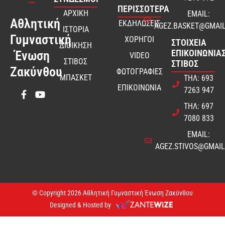
ΠΕΡΙΣΣΟΤΕΡΑ
ΑΡΧΙΚΗ
EMAIL:
Αθλητική
ΕΚΔΗΛΩΣΕΙΣ
AGEZ.BASKET@GMAI
ΙΣΤΟΡΙΑ
Γυμναστική
ΧΟΡΗΓΟΙ
ΣΤΟΙΧΕΊΑ
ΔΙΟΙΚΗΣΗ
ΕΠΙΚΟΙΝΩΝΊΑΣ
Ένωση
VIDEO
ΣΤΙΒΟΣ
ΣΤΊΒΟΣ
Ζακύνθου
ΦΩΤΟΓΡΑΦΙΕΣ
ΜΠΑΣΚΕΤ
ΤΗΛ: 693
ΕΠΙΚΟΙΝΩΝΙΑ
7263 947
ΤΗΛ: 697
7080 833
EMAIL:
AGEZ.STIVOS@GMAI
© Copyright 2026 Αθλητική Γυμναστική Ένωση Ζακύνθου
Designed & Hosted by