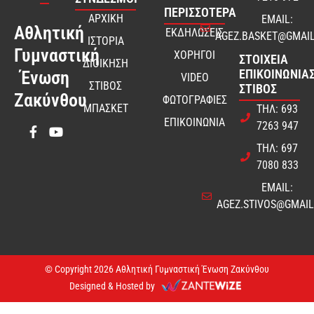
ΠΕΡΙΣΣΟΤΕΡΑ
ΑΡΧΙΚΗ
EMAIL:
Αθλητική
ΕΚΔΗΛΩΣΕΙΣ
AGEZ.BASKET@GMAI
ΙΣΤΟΡΙΑ
Γυμναστική
ΧΟΡΗΓΟΙ
ΣΤΟΙΧΕΊΑ
ΔΙΟΙΚΗΣΗ
ΕΠΙΚΟΙΝΩΝΊΑΣ
Ένωση
VIDEO
ΣΤΙΒΟΣ
ΣΤΊΒΟΣ
Ζακύνθου
ΦΩΤΟΓΡΑΦΙΕΣ
ΜΠΑΣΚΕΤ
ΤΗΛ: 693
ΕΠΙΚΟΙΝΩΝΙΑ
7263 947
ΤΗΛ: 697
7080 833
EMAIL:
AGEZ.STIVOS@GMAI
© Copyright 2026 Αθλητική Γυμναστική Ένωση Ζακύνθου
Designed & Hosted by