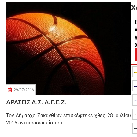
Χ
29/07/2016
ΔΡΑΣΕΙΣ Δ.Σ. Α.Γ.Ε.Ζ.
Τον Δήμαρχο Ζακυνθίων επισκέφτηκε χθες 28 Ιουλίου
2016 αντιπροσωπεία του