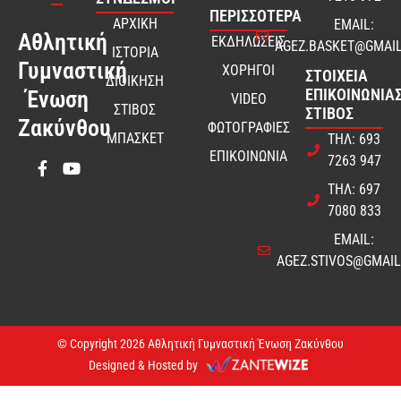
ΠΕΡΙΣΣΟΤΕΡΑ
ΑΡΧΙΚΗ
EMAIL:
Αθλητική
ΕΚΔΗΛΩΣΕΙΣ
AGEZ.BASKET@GMAI
ΙΣΤΟΡΙΑ
Γυμναστική
ΧΟΡΗΓΟΙ
ΣΤΟΙΧΕΊΑ
ΔΙΟΙΚΗΣΗ
ΕΠΙΚΟΙΝΩΝΊΑΣ
Ένωση
VIDEO
ΣΤΙΒΟΣ
ΣΤΊΒΟΣ
Ζακύνθου
ΦΩΤΟΓΡΑΦΙΕΣ
ΜΠΑΣΚΕΤ
ΤΗΛ: 693
ΕΠΙΚΟΙΝΩΝΙΑ
7263 947
ΤΗΛ: 697
7080 833
EMAIL:
AGEZ.STIVOS@GMAI
© Copyright 2026 Αθλητική Γυμναστική Ένωση Ζακύνθου
Designed & Hosted by