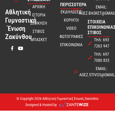
ΠΕΡΙΣΣΟΤΕΡΑ
ΑΡΧΙΚΗ
EMAIL:
Αθλητική
ΕΚΔΗΛΩΣΕΙΣ
AGEZ.BASKET@GMAI
ΙΣΤΟΡΙΑ
Γυμναστική
ΧΟΡΗΓΟΙ
ΣΤΟΙΧΕΊΑ
ΔΙΟΙΚΗΣΗ
ΕΠΙΚΟΙΝΩΝΊΑΣ
Ένωση
VIDEO
ΣΤΙΒΟΣ
ΣΤΊΒΟΣ
Ζακύνθου
ΦΩΤΟΓΡΑΦΙΕΣ
ΜΠΑΣΚΕΤ
ΤΗΛ: 693
ΕΠΙΚΟΙΝΩΝΙΑ
7263 947
ΤΗΛ: 697
7080 833
EMAIL:
AGEZ.STIVOS@GMAI
© Copyright 2026 Αθλητική Γυμναστική Ένωση Ζακύνθου
Designed & Hosted by