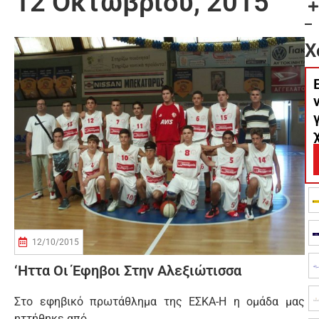
12 Οκτωβρίου, 2015
Χ
12/10/2015
‘Ηττα Οι Έφηβοι Στην Αλεξιώτισσα
Στο εφηβικό πρωτάθλημα της ΕΣΚΑ-Η η ομάδα μας
ηττήθηκε από