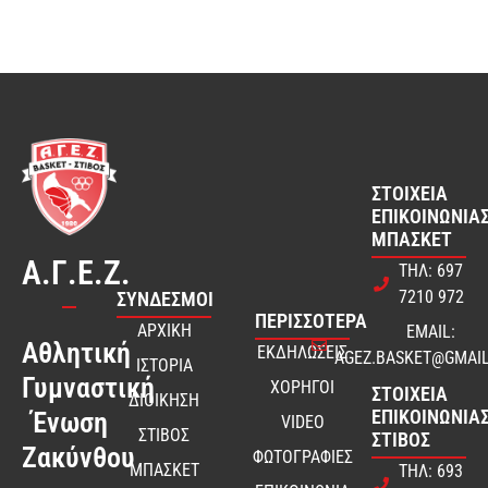
ΣΤΟΙΧΕΊΑ
ΕΠΙΚΟΙΝΩΝΊΑΣ
ΜΠΆΣΚΕΤ
Α.Γ.Ε.Ζ.
ΤΗΛ: 697
7210 972
ΣΎΝΔΕΣΜΟΙ
ΠΕΡΙΣΣΟΤΕΡΑ
ΑΡΧΙΚΗ
EMAIL:
Αθλητική
ΕΚΔΗΛΩΣΕΙΣ
AGEZ.BASKET@GMAI
ΙΣΤΟΡΙΑ
Γυμναστική
ΧΟΡΗΓΟΙ
ΣΤΟΙΧΕΊΑ
ΔΙΟΙΚΗΣΗ
ΕΠΙΚΟΙΝΩΝΊΑΣ
Ένωση
VIDEO
ΣΤΙΒΟΣ
ΣΤΊΒΟΣ
Ζακύνθου
ΦΩΤΟΓΡΑΦΙΕΣ
ΜΠΑΣΚΕΤ
ΤΗΛ: 693