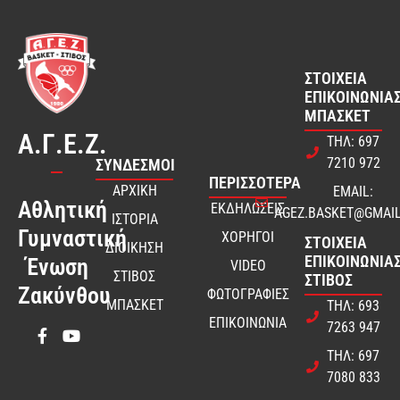
ΣΤΟΙΧΕΊΑ
ΕΠΙΚΟΙΝΩΝΊΑΣ
ΜΠΆΣΚΕΤ
Α.Γ.Ε.Ζ.
ΤΗΛ: 697
7210 972
ΣΎΝΔΕΣΜΟΙ
ΠΕΡΙΣΣΟΤΕΡΑ
ΑΡΧΙΚΗ
EMAIL:
Αθλητική
ΕΚΔΗΛΩΣΕΙΣ
AGEZ.BASKET@GMAI
ΙΣΤΟΡΙΑ
Γυμναστική
ΧΟΡΗΓΟΙ
ΣΤΟΙΧΕΊΑ
ΔΙΟΙΚΗΣΗ
ΕΠΙΚΟΙΝΩΝΊΑΣ
Ένωση
VIDEO
ΣΤΙΒΟΣ
ΣΤΊΒΟΣ
Ζακύνθου
ΦΩΤΟΓΡΑΦΙΕΣ
ΜΠΑΣΚΕΤ
ΤΗΛ: 693
ΕΠΙΚΟΙΝΩΝΙΑ
7263 947
ΤΗΛ: 697
7080 833