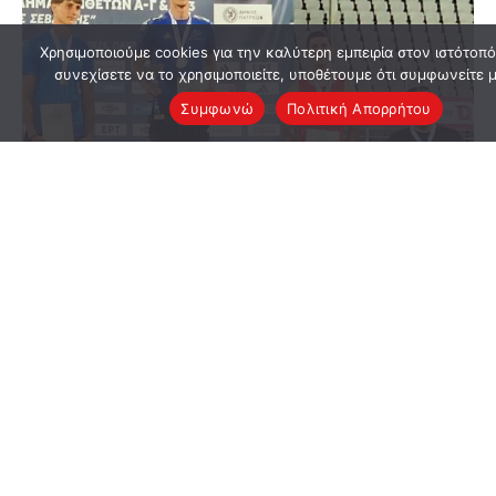
Χρησιμοποιούμε cookies για την καλύτερη εμπειρία στον ιστότοπό
συνεχίσετε να το χρησιμοποιείτε, υποθέτουμε ότι συμφωνείτε μ
Συμφωνώ
Πολιτική Απορρήτου
22/07/2026
Ο Κόττης Στην Αποστολή Της Εθνικής Μας
Στη Διεθνή Συνάντηση Στίβου Ελλάδας-
Κύπρου