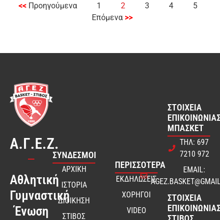
<<
Προηγούμενα
1
2
3
4
5
Επόμενα
>>
ΣΤΟΙΧΕΊΑ
ΕΠΙΚΟΙΝΩΝΊΑΣ
ΜΠΆΣΚΕΤ
Α.Γ.Ε.Ζ.
ΤΗΛ: 697
7210 972
ΣΎΝΔΕΣΜΟΙ
ΠΕΡΙΣΣΟΤΕΡΑ
ΑΡΧΙΚΗ
EMAIL:
Αθλητική
ΕΚΔΗΛΩΣΕΙΣ
AGEZ.BASKET@GMAI
ΙΣΤΟΡΙΑ
Γυμναστική
ΧΟΡΗΓΟΙ
ΣΤΟΙΧΕΊΑ
ΔΙΟΙΚΗΣΗ
ΕΠΙΚΟΙΝΩΝΊΑΣ
Ένωση
VIDEO
ΣΤΙΒΟΣ
ΣΤΊΒΟΣ