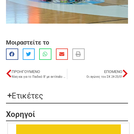
Μοιραστείτε το
ΠΡΟΗΓΟΎΜΕΝΟ
ΕΠΌΜΕΝΟ
Νίκη και για το Παιδικό Β’ με αντίπαλο τη Δύμη
Οι αγώνες του ΣΚ 24-25/01
Ετικέτες
Χορηγοί