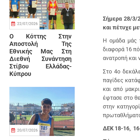
Σήμερα 28/3/
22/07/2026
και πέτυχε με
Ο Κόττης Στην
Η ομάδα μάς 
Αποστολή Της
διαφορά 16 πό
Εθνικής Μας Στη
ανατροπή και 
Διεθνή Συνάντηση
Στίβου Ελλάδας-
Στο 4ο δεκάλ
Κύπρου
παγίδες κατάφ
και από μακρι
έφτασε στο θε
στην κατηγορ
πρωταθλήματ
ΔΕΚ 18-16, 16
20/07/2026