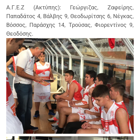
Α.Γ.Ε.Ζ (Ακτύπης): Γεώργιζας, Ζαφείρης,
Παπαδάτος 4, Βάλβης 9, Θεοδωρίτσης 6, Νέγκας,
Βόσσος, Παράσχης 14, Τρούσας, Φιορεντίνος 9,
Θεοδόσης.