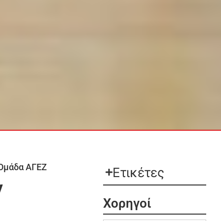
 Ομάδα ΑΓΕΖ
Ετικέτες
ν
Χορηγοί