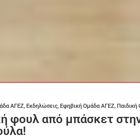
άδα ΑΓΕΖ
,
Εκδηλώσεις
,
Εφηβική Ομάδα ΑΓΕΖ
,
Παιδική
ή φουλ από μπάσκετ στη
ούλα!