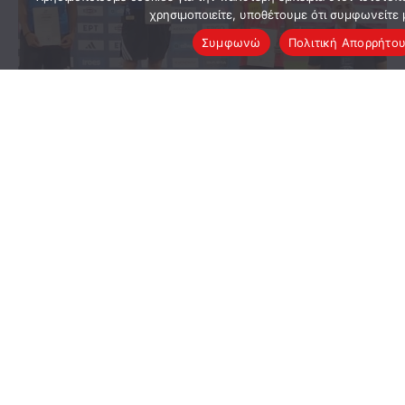
χρησιμοποιείτε, υποθέτουμε ότι συμφωνείτε 
Συμφωνώ
Πολιτική Απορρήτο
01/07/2026
Χάλκινος Πανελληνιονίκης Ο Κόττης
Πέτρος Στο Επί Κοντώ Κ18 Και Εθνική
Ομάδα