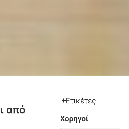
Ετικέτες
ι από
Χορηγοί