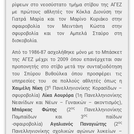
ρίψεων στο νεοσύστατο τμήμα στίβου της ΑΓΕΖ
με πρώτους αθλητές τον Κόκλα Διονύση την
Γιατρά Μαρία και τον Μαρίνο Κυριάκο στην
σφαιροβολία τον Μειντάνη Κώστα στην
σφυροβολία και τον Αμπελά Σταύρο στη
δισκοβολία.
Από το 1986-87 ασχολήθηκε μόνο με το Μπάσκετ
της ΑΓΕΖ μέχρι το 2009 όπου επανέρχεται σαν
προπονητής στο στίβο μετά την συνταξιοδότηση
του Σπύρου Βυθούλκα όπου προσφέρει τις
υπηρεσίες του σε πολλούς αθλητές όπως η
η
Χαιμέλη Νίκη
(3
Πανελληνιονίκης Κορασίδων –
σφυροβολία)
Λίκα Αουρόρα
(1η Πανελληνιονίκης
Νεανίδων και Νέων – Γυναικών – ακοντισμός),
ος
Μπάρκας Φώτης
(2
Πανελληνιονίκης
ος
Παμπαίδων και 3
παίδων
ος
-σφαιροβολία)
Αγαλιανός Παναγιώτης
(2
Πανελληνιονίκης σχολικών αγώνων λυκείων –