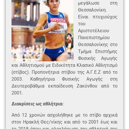
μεγάλωσε στη
Θεσσαλονίκη.
Είναι πτυχιούχος
του
Αριστοτέλειου
Πανεπιστημίου
Θεσσαλονίκης στο
Τμήμα Επιστήμης
Φυσικής Αγωγής
και Αθλητισμού με Ειδικότητα Κλασικό Αθλητισμό
(στίβος). Προπονήτρια στίβου της Α.Γ.Ε.Ζ από το
2003. Καθηγήτρια Φυσικής Αγωγής στη
Δευτεροβάθμια εκπαίδευση Ζακύνθου από το
2001.
Διακρίσεις ως αθλήτρια:
Από 12 χρονών ασχολήθηκε με το στίβο αρχικά
στον Ηρακλή Θες/νίκης και από το 2001 έως και
το 2018 όπου και ολοκλήρωσε την αθλητική της